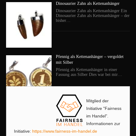
Dinosaurier Zahn als Kettenanhänger
Dinosaurier Zahn als Kettenanhänger Ein
Dinosaurier Zahn als Kettenanhänger – der
bisher…
Pfennig als Kettenanhänger – vergoldet
mit Silber
Pfennig als Kettenanhänger in einer
Fassung aus Silber Dies war bei mir…
Mitglied der
Initiative "Fairness
im Handel".
Informationen zur
Initiative:
https://www.fairness-im-handel.de