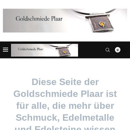
Diese Seite der
Goldschmiede Plaar ist
für alle, die mehr über
Schmuck, Edelmetalle
und Edelsteine wissen