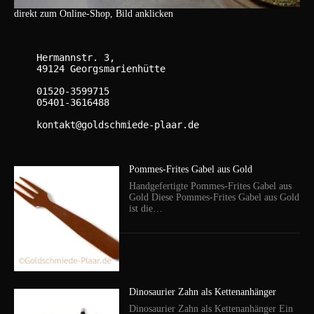
direkt zum Online-Shop, Bild anklicken
    Hermannstr. 3,

    49124 Georgsmarienhütte

    01520-3599715

    05401-3616488

    kontakt@goldschmiede-plaar.de

Pommes-Frites Gabel aus Gold
Handgefertigte Pommes-Frites Gabel aus
Gold Diese Pommes-Frites Gabel aus Gold
ist die…
Dinosaurier Zahn als Kettenanhänger
Dinosaurier Zahn als Kettenanhänger Ein