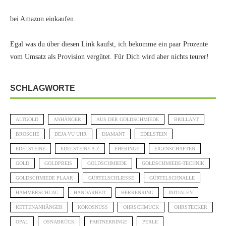
bei Amazon einkaufen
Egal was du über diesen Link kaufst, ich bekomme ein paar Prozente
vom Umsatz als Provision vergütet. Für Dich wird aber nichts teurer!
SCHLAGWORTE
ALTGOLD
ANHÄNGER
AUS DER GOLDSCHMIEDE
BRILLANT
BROSCHE
DEJA VU UHR
DIAMANT
EDELSTEIN
EDELSTEINE
EDELSTEINE A-Z
EHERINGE
EIGENSCHAFTEN
GOLD
GOLDPREIS
GOLDSCHMIEDE
GOLDSCHMIEDE-TECHNIK
GOLDSCHMIEDE PLAAR
GÜRTELSCHLIESSE
GÜRTELSCHNALLE
HAMMERSCHLAG
HANDARBEIT
HERRENRING
INITIALEN
KETTENANHÄNGER
KOKOSNUSS
OHRSCHMUCK
OHRSTECKER
OPAL
OSNABRÜCK
PARTNERRINGE
PERLE