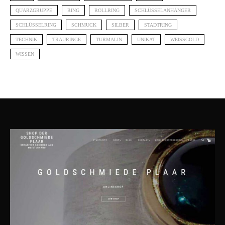
QUARZGRUPPE
RING
ROLLRING
SCHLÜSSELANHÄNGER
SCHLÜSSELRING
SCHMUCK
SILBER
STADTRING
TECHNIK
TRAURINGE
TURMALIN
UNIKAT
WEISSGOLD
WISSEN