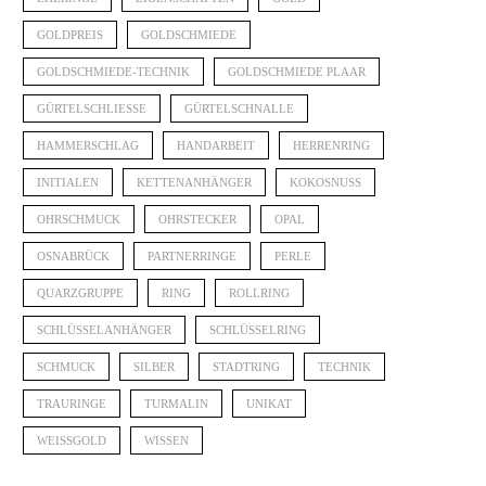
GOLDPREIS
GOLDSCHMIEDE
GOLDSCHMIEDE-TECHNIK
GOLDSCHMIEDE PLAAR
GÜRTELSCHLIESSE
GÜRTELSCHNALLE
HAMMERSCHLAG
HANDARBEIT
HERRENRING
INITIALEN
KETTENANHÄNGER
KOKOSNUSS
OHRSCHMUCK
OHRSTECKER
OPAL
OSNABRÜCK
PARTNERRINGE
PERLE
QUARZGRUPPE
RING
ROLLRING
SCHLÜSSELANHÄNGER
SCHLÜSSELRING
SCHMUCK
SILBER
STADTRING
TECHNIK
TRAURINGE
TURMALIN
UNIKAT
WEISSGOLD
WISSEN