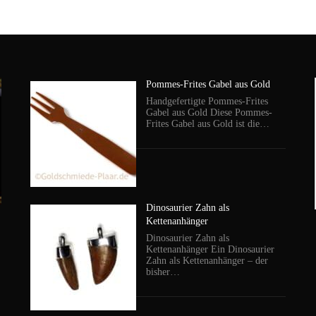
Pommes-Frites Gabel aus Gold
Handgefertigte Pommes-Frites
Gabel aus Gold Diese Pommes-
Frites Gabel aus Gold ist die…
Dinosaurier Zahn als
Kettenanhänger
Dinosaurier Zahn als
Kettenanhänger Ein Dinosaurier
Zahn als Kettenanhänger – der
bisher…