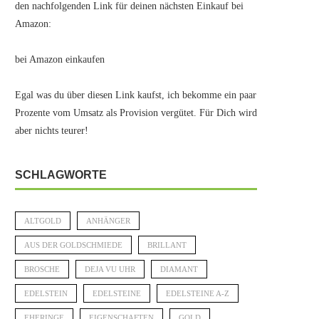
den nachfolgenden Link für deinen nächsten Einkauf bei
Amazon:
bei Amazon einkaufen
Egal was du über diesen Link kaufst, ich bekomme ein paar
Prozente vom Umsatz als Provision vergütet. Für Dich wird
aber nichts teurer!
SCHLAGWORTE
ALTGOLD
ANHÄNGER
AUS DER GOLDSCHMIEDE
BRILLANT
BROSCHE
DEJA VU UHR
DIAMANT
EDELSTEIN
EDELSTEINE
EDELSTEINE A-Z
EHERINGE
EIGENSCHAFTEN
GOLD