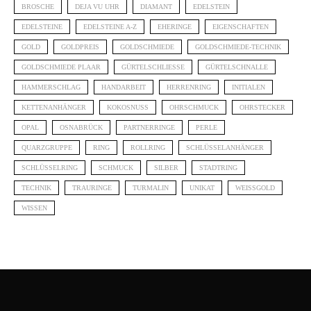
BROSCHE
DEJA VU UHR
DIAMANT
EDELSTEIN
EDELSTEINE
EDELSTEINE A-Z
EHERINGE
EIGENSCHAFTEN
GOLD
GOLDPREIS
GOLDSCHMIEDE
GOLDSCHMIEDE-TECHNIK
GOLDSCHMIEDE PLAAR
GÜRTELSCHLIESSE
GÜRTELSCHNALLE
HAMMERSCHLAG
HANDARBEIT
HERRENRING
INITIALEN
KETTENANHÄNGER
KOKOSNUSS
OHRSCHMUCK
OHRSTECKER
OPAL
OSNABRÜCK
PARTNERRINGE
PERLE
QUARZGRUPPE
RING
ROLLRING
SCHLÜSSELANHÄNGER
SCHLÜSSELRING
SCHMUCK
SILBER
STADTRING
TECHNIK
TRAURINGE
TURMALIN
UNIKAT
WEISSGOLD
WISSEN