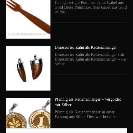
Handgefertigte Pommes-Frites Gabel aus
Gold Diese Pommes-Frites Gabel aus Gold
ist die…
Dinosaurier Zahn als Kettenanhänger
Dinosaurier Zahn als Kettenanhänger Ein
Dinosaurier Zahn als Kettenanhänger – der
bisher…
Pfennig als Kettenanhänger – vergoldet
mit Silber
Pfennig als Kettenanhänger in einer
Fassung aus Silber Dies war bei mir…