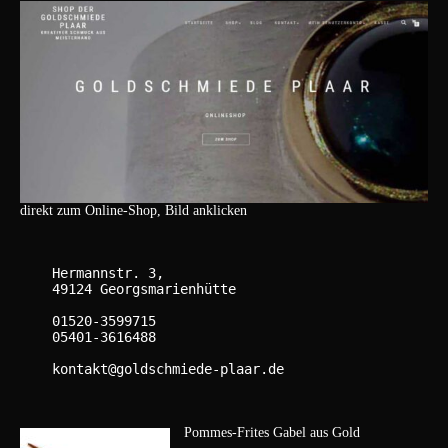
direkt zum Online-Shop, Bild anklicken
    Hermannstr. 3,

    49124 Georgsmarienhütte

    01520-3599715

    05401-3616488

    kontakt@goldschmiede-plaar.de

Pommes-Frites Gabel aus Gold