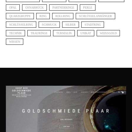
OPAL
OSNABRÜCK
PARTNERRINGE
PERLE
QUARZGRUPPE
RING
ROLLRING
SCHLÜSSELANHÄNGER
SCHLÜSSELRING
SCHMUCK
SILBER
STADTRING
TECHNIK
TRAURINGE
TURMALIN
UNIKAT
WEISSGOLD
WISSEN