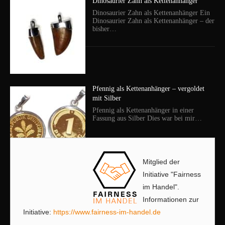
Dinosaurier Zahn als Kettenanhänger
Dinosaurier Zahn als Kettenanhänger Ein
Dinosaurier Zahn als Kettenanhänger – der
bisher…
Pfennig als Kettenanhänger – vergoldet
mit Silber
Pfennig als Kettenanhänger in einer
Fassung aus Silber Dies war bei mir…
Mitglied der
Initiative "Fairness
im Handel".
Informationen zur
Initiative:
https://www.fairness-im-handel.de