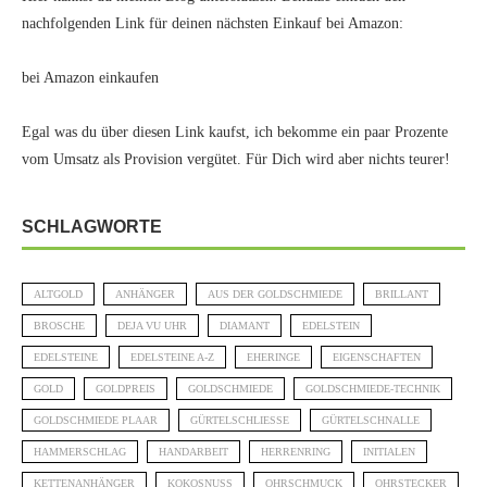
nachfolgenden Link für deinen nächsten Einkauf bei Amazon:
bei Amazon einkaufen
Egal was du über diesen Link kaufst, ich bekomme ein paar Prozente
vom Umsatz als Provision vergütet. Für Dich wird aber nichts teurer!
SCHLAGWORTE
ALTGOLD
ANHÄNGER
AUS DER GOLDSCHMIEDE
BRILLANT
BROSCHE
DEJA VU UHR
DIAMANT
EDELSTEIN
EDELSTEINE
EDELSTEINE A-Z
EHERINGE
EIGENSCHAFTEN
GOLD
GOLDPREIS
GOLDSCHMIEDE
GOLDSCHMIEDE-TECHNIK
GOLDSCHMIEDE PLAAR
GÜRTELSCHLIESSE
GÜRTELSCHNALLE
HAMMERSCHLAG
HANDARBEIT
HERRENRING
INITIALEN
KETTENANHÄNGER
KOKOSNUSS
OHRSCHMUCK
OHRSTECKER