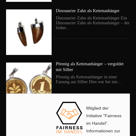
Dinosaurier Zahn als Kettenanhänger
Dinosaurier Zahn als Kettenanhänger Ein
Dinosaurier Zahn als Kettenanhänger – der
bisher…
Pfennig als Kettenanhänger – vergoldet
mit Silber
Pfennig als Kettenanhänger in einer
Fassung aus Silber Dies war bei mir…
Mitglied der
Initiative "Fairness
im Handel".
Informationen zur