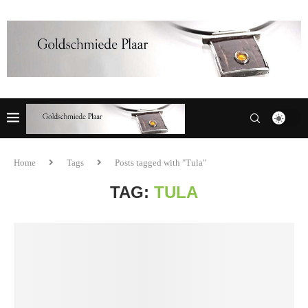
Home
Tags
Posts tagged with "Tula"
TAG:
TULA