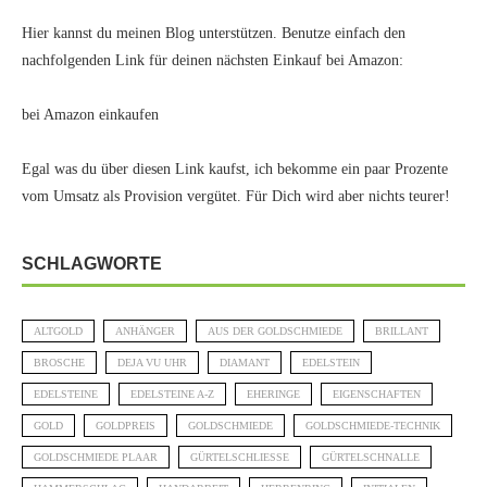
Hier kannst du meinen Blog unterstützen. Benutze einfach den
nachfolgenden Link für deinen nächsten Einkauf bei Amazon:
bei Amazon einkaufen
Egal was du über diesen Link kaufst, ich bekomme ein paar Prozente
vom Umsatz als Provision vergütet. Für Dich wird aber nichts teurer!
SCHLAGWORTE
ALTGOLD
ANHÄNGER
AUS DER GOLDSCHMIEDE
BRILLANT
BROSCHE
DEJA VU UHR
DIAMANT
EDELSTEIN
EDELSTEINE
EDELSTEINE A-Z
EHERINGE
EIGENSCHAFTEN
GOLD
GOLDPREIS
GOLDSCHMIEDE
GOLDSCHMIEDE-TECHNIK
GOLDSCHMIEDE PLAAR
GÜRTELSCHLIESSE
GÜRTELSCHNALLE