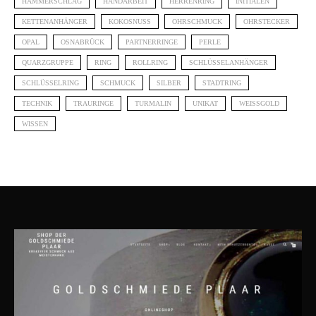
HAMMERSCHLAG
HANDARBEIT
HERRENRING
INITIALEN
KETTENANHÄNGER
KOKOSNUSS
OHRSCHMUCK
OHRSTECKER
OPAL
OSNABRÜCK
PARTNERRINGE
PERLE
QUARZGRUPPE
RING
ROLLRING
SCHLÜSSELANHÄNGER
SCHLÜSSELRING
SCHMUCK
SILBER
STADTRING
TECHNIK
TRAURINGE
TURMALIN
UNIKAT
WEISSGOLD
WISSEN