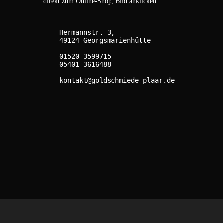
direkt zum Online-Shop, Bild anklicken
    Hermannstr. 3,

    49124 Georgsmarienhütte

    01520-3599715

    05401-3616488

    kontakt@goldschmiede-plaar.de
