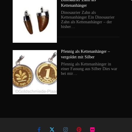
Kettenanhänger
Dinosaurier Zahn als
Kettenanhänger Ein Dinosaurier
Zahn als Kettenanhänger – der
bisher…
Pfennig als Kettenanhänger –
vergoldet mit Silber
Pfennig als Kettenanhänger in
einer Fassung aus Silber Dies war
bei mir…