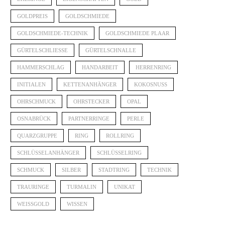
GOLDPREIS
GOLDSCHMIEDE
GOLDSCHMIEDE-TECHNIK
GOLDSCHMIEDE PLAAR
GÜRTELSCHLIESSE
GÜRTELSCHNALLE
HAMMERSCHLAG
HANDARBEIT
HERRENRING
INITIALEN
KETTENANHÄNGER
KOKOSNUSS
OHRSCHMUCK
OHRSTECKER
OPAL
OSNABRÜCK
PARTNERRINGE
PERLE
QUARZGRUPPE
RING
ROLLRING
SCHLÜSSELANHÄNGER
SCHLÜSSELRING
SCHMUCK
SILBER
STADTRING
TECHNIK
TRAURINGE
TURMALIN
UNIKAT
WEISSGOLD
WISSEN