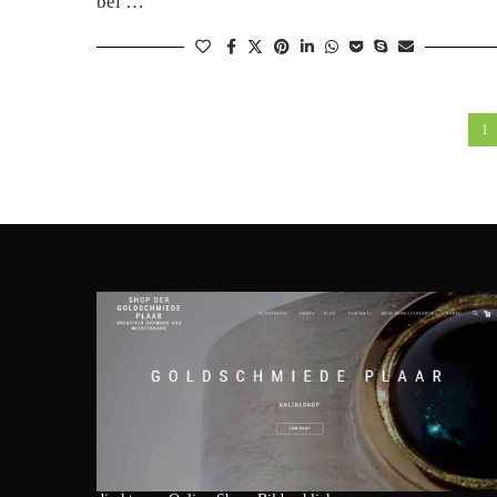
bei …
1