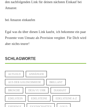
den nachfolgenden Link für deinen nächsten Einkauf bei
Amazon:
bei Amazon einkaufen
Egal was du über diesen Link kaufst, ich bekomme ein paar
Prozente vom Umsatz als Provision vergütet. Für Dich wird
aber nichts teurer!
SCHLAGWORTE
ALTGOLD
ANHÄNGER
AUS DER GOLDSCHMIEDE
BRILLANT
BROSCHE
DEJA VU UHR
DIAMANT
EDELSTEIN
EDELSTEINE
EDELSTEINE A-Z
EHERINGE
EIGENSCHAFTEN
GOLD