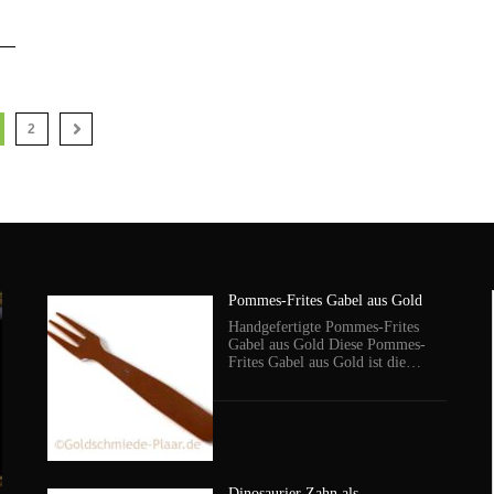
2
Pommes-Frites Gabel aus Gold
Handgefertigte Pommes-Frites
Gabel aus Gold Diese Pommes-
Frites Gabel aus Gold ist die…
Dinosaurier Zahn als