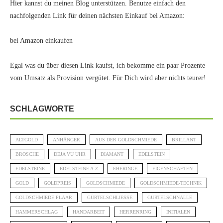
Hier kannst du meinen Blog unterstützen. Benutze einfach den
nachfolgenden Link für deinen nächsten Einkauf bei Amazon:
bei Amazon einkaufen
Egal was du über diesen Link kaufst, ich bekomme ein paar Prozente
vom Umsatz als Provision vergütet. Für Dich wird aber nichts teurer!
SCHLAGWORTE
ALTGOLD
ANHÄNGER
AUS DER GOLDSCHMIEDE
BRILLANT
BROSCHE
DEJA VU UHR
DIAMANT
EDELSTEIN
EDELSTEINE
EDELSTEINE A-Z
EHERINGE
EIGENSCHAFTEN
GOLD
GOLDPREIS
GOLDSCHMIEDE
GOLDSCHMIEDE-TECHNIK
GOLDSCHMIEDE PLAAR
GÜRTELSCHLIESSE
GÜRTELSCHNALLE
HAMMERSCHLAG
HANDARBEIT
HERRENRING
INITIALEN