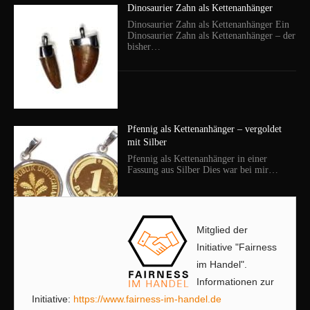
Dinosaurier Zahn als Kettenanhänger
Dinosaurier Zahn als Kettenanhänger Ein
Dinosaurier Zahn als Kettenanhänger – der
bisher…
Pfennig als Kettenanhänger – vergoldet
mit Silber
Pfennig als Kettenanhänger in einer
Fassung aus Silber Dies war bei mir…
Mitglied der
Initiative "Fairness
im Handel".
Informationen zur
Initiative:
https://www.fairness-im-handel.de