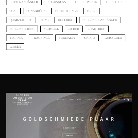
KETTENANHÄNGER
KOKOSNUSS
OHRSCHMUCK
OHRSTECKER
OPAL
OSNABRÜCK
PARTNERRINGE
PERLE
QUARZGRUPPE
RING
ROLLRING
SCHLÜSSELANHÄNGER
SCHLÜSSELRING
SCHMUCK
SILBER
STADTRING
TECHNIK
TRAURINGE
TURMALIN
UNIKAT
WEISSGOLD
WISSEN