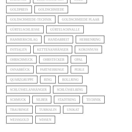
GOLDPREIS
GOLDSCHMIEDE
GOLDSCHMIEDE-TECHNIK
GOLDSCHMIEDE PLAAR
GÜRTELSCHLIESSE
GÜRTELSCHNALLE
HAMMERSCHLAG
HANDARBEIT
HERRENRING
INITIALEN
KETTENANHÄNGER
KOKOSNUSS
OHRSCHMUCK
OHRSTECKER
OPAL
OSNABRÜCK
PARTNERRINGE
PERLE
QUARZGRUPPE
RING
ROLLRING
SCHLÜSSELANHÄNGER
SCHLÜSSELRING
SCHMUCK
SILBER
STADTRING
TECHNIK
TRAURINGE
TURMALIN
UNIKAT
WEISSGOLD
WISSEN