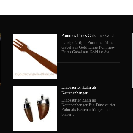
Pommes-Frites Gabel aus Gold
Handgefertigte Pommes-Frites
Gabel aus Gold Diese Pommes-
Frites Gabel aus Gold ist die…
Dinosaurier Zahn als
Kettenanhänger
Dinosaurier Zahn als
Kettenanhänger Ein Dinosaurier
Zahn als Kettenanhänger – der
bisher…