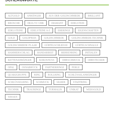
ALTGOLD
ANHÄNGER
AUS DER GOLDSCHMIEDE
BRILLANT
BROSCHE
DEJA VU UHR
DIAMANT
EDELSTEIN
EDELSTEINE
EDELSTEINE A-Z
EHERINGE
EIGENSCHAFTEN
GOLD
GOLDPREIS
GOLDSCHMIEDE
GOLDSCHMIEDE-TECHNIK
GOLDSCHMIEDE PLAAR
GÜRTELSCHLIESSE
GÜRTELSCHNALLE
HAMMERSCHLAG
HANDARBEIT
HERRENRING
INITIALEN
KETTENANHÄNGER
KOKOSNUSS
OHRSCHMUCK
OHRSTECKER
OPAL
OSNABRÜCK
PARTNERRINGE
PERLE
QUARZGRUPPE
RING
ROLLRING
SCHLÜSSELANHÄNGER
SCHLÜSSELRING
SCHMUCK
SILBER
STADTRING
TECHNIK
TRAURINGE
TURMALIN
UNIKAT
WEISSGOLD
WISSEN