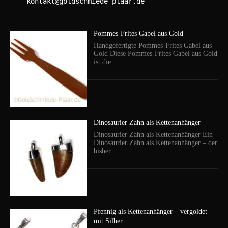
    kontakt@goldschmiede-plaar.de

Pommes-Frites Gabel aus Gold
Handgefertigte Pommes-Frites Gabel aus
Gold Diese Pommes-Frites Gabel aus Gold
ist die…
Dinosaurier Zahn als Kettenanhänger
Dinosaurier Zahn als Kettenanhänger Ein
Dinosaurier Zahn als Kettenanhänger – der
bisher…
Pfennig als Kettenanhänger – vergoldet
mit Silber