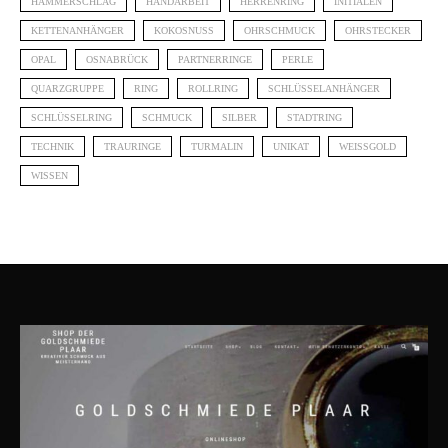
HAMMERSCHLAG
HANDARBEIT
HERRENRING
INITIALEN
KETTENANHÄNGER
KOKOSNUSS
OHRSCHMUCK
OHRSTECKER
OPAL
OSNABRÜCK
PARTNERRINGE
PERLE
QUARZGRUPPE
RING
ROLLRING
SCHLÜSSELANHÄNGER
SCHLÜSSELRING
SCHMUCK
SILBER
STADTRING
TECHNIK
TRAURINGE
TURMALIN
UNIKAT
WEISSGOLD
WISSEN