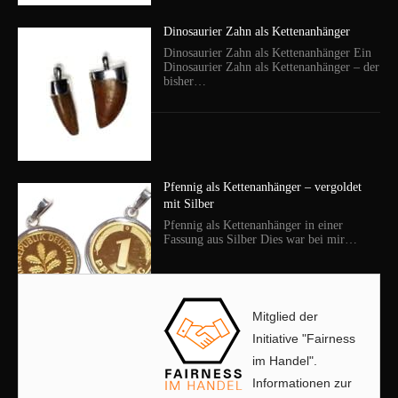
Dinosaurier Zahn als Kettenanhänger
Dinosaurier Zahn als Kettenanhänger Ein
Dinosaurier Zahn als Kettenanhänger – der
bisher…
Pfennig als Kettenanhänger – vergoldet
mit Silber
Pfennig als Kettenanhänger in einer
Fassung aus Silber Dies war bei mir…
Mitglied der
Initiative "Fairness
im Handel".
Informationen zur