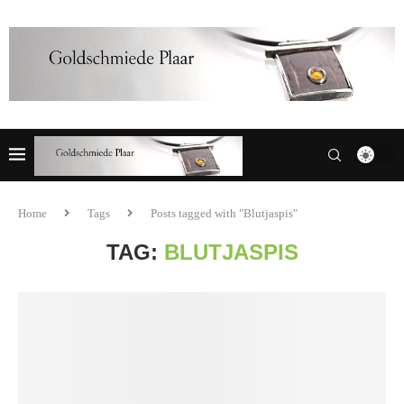
Home
Tags
Posts tagged with "Blutjaspis"
TAG:
BLUTJASPIS