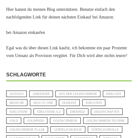
Hier kannst du meinen Blog unterstützen. Benutze einfach den
nachfolgenden Link für deinen nächsten Einkauf bei Amazon:
bei Amazon einkaufen
Egal was du über diesen Link kaufst, ich bekomme ein paar Prozente
vom Umsatz als Provision vergütet. Für Dich wird aber nichts teurer!
SCHLAGWORTE
ALTGOLD
ANHÄNGER
AUS DER GOLDSCHMIEDE
BRILLANT
BROSCHE
DEJA VU UHR
DIAMANT
EDELSTEIN
EDELSTEINE
EDELSTEINE A-Z
EHERINGE
EIGENSCHAFTEN
GOLD
GOLDPREIS
GOLDSCHMIEDE
GOLDSCHMIEDE-TECHNIK
GOLDSCHMIEDE PLAAR
GÜRTELSCHLIESSE
GÜRTELSCHNALLE