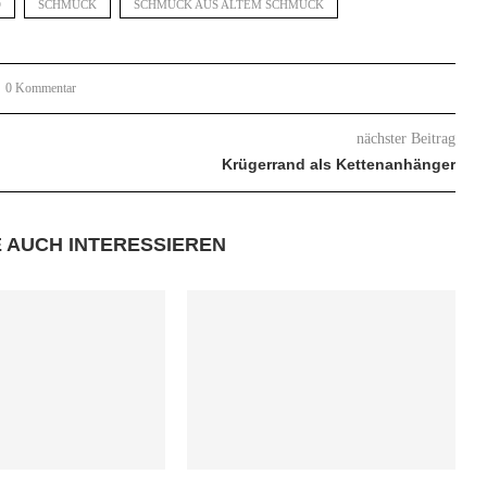
D
SCHMUCK
SCHMUCK AUS ALTEM SCHMUCK
0 Kommentar
nächster Beitrag
Krügerrand als Kettenanhänger
E AUCH INTERESSIEREN