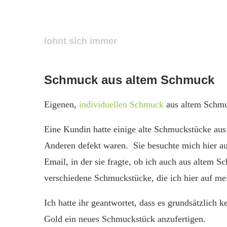
Allgemein
Gold
Handarbeit
Schmuck
Schmuck aus altem Schmuck
lohnt sich immer
von
Jörg Plaar
2,8K
Ansichten
2 Minuten
Schmuck aus altem Schmuck
Eigenen,
individuellen Schmuck
aus altem Schmuc
Eine Kundin hatte einige alte Schmuckstücke aus
Anderen defekt waren. Sie besuchte mich hier a
Email, in der sie fragte, ob ich auch aus altem S
verschiedene Schmuckstücke, die ich hier auf mei
Ich hatte ihr geantwortet, dass es grundsätzlich 
Gold ein neues Schmuckstück anzufertigen.