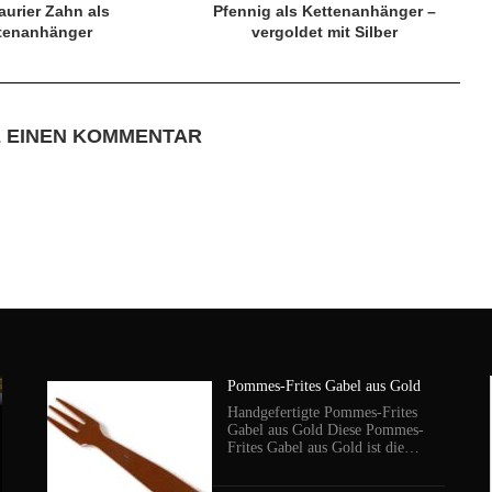
aurier Zahn als
Pfennig als Kettenanhänger –
tenanhänger
vergoldet mit Silber
E EINEN KOMMENTAR
Pommes-Frites Gabel aus Gold
Handgefertigte Pommes-Frites
Gabel aus Gold Diese Pommes-
Frites Gabel aus Gold ist die…