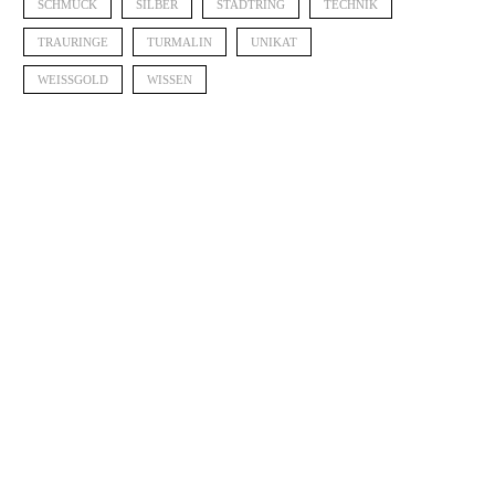
SCHMUCK
SILBER
STADTRING
TECHNIK
TRAURINGE
TURMALIN
UNIKAT
WEISSGOLD
WISSEN