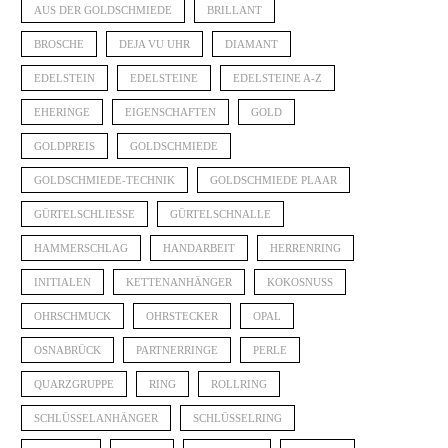
AUS DER GOLDSCHMIEDE
BRILLANT
BROSCHE
DEJA VU UHR
DIAMANT
EDELSTEIN
EDELSTEINE
EDELSTEINE A-Z
EHERINGE
EIGENSCHAFTEN
GOLD
GOLDPREIS
GOLDSCHMIEDE
GOLDSCHMIEDE-TECHNIK
GOLDSCHMIEDE PLAAR
GÜRTELSCHLIESSE
GÜRTELSCHNALLE
HAMMERSCHLAG
HANDARBEIT
HERRENRING
INITIALEN
KETTENANHÄNGER
KOKOSNUSS
OHRSCHMUCK
OHRSTECKER
OPAL
OSNABRÜCK
PARTNERRINGE
PERLE
QUARZGRUPPE
RING
ROLLRING
SCHLÜSSELANHÄNGER
SCHLÜSSELRING