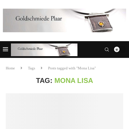
Home
Tags
Posts tagged with "Mona Lisa"
TAG:
MONA LISA