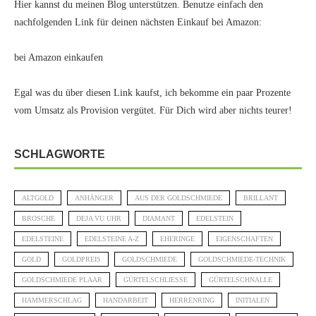
Hier kannst du meinen Blog unterstützen. Benutze einfach den
nachfolgenden Link für deinen nächsten Einkauf bei Amazon:
bei Amazon einkaufen
Egal was du über diesen Link kaufst, ich bekomme ein paar Prozente
vom Umsatz als Provision vergütet. Für Dich wird aber nichts teurer!
SCHLAGWORTE
ALTGOLD
ANHÄNGER
AUS DER GOLDSCHMIEDE
BRILLANT
BROSCHE
DEJA VU UHR
DIAMANT
EDELSTEIN
EDELSTEINE
EDELSTEINE A-Z
EHERINGE
EIGENSCHAFTEN
GOLD
GOLDPREIS
GOLDSCHMIEDE
GOLDSCHMIEDE-TECHNIK
GOLDSCHMIEDE PLAAR
GÜRTELSCHLIESSE
GÜRTELSCHNALLE
HAMMERSCHLAG
HANDARBEIT
HERRENRING
INITIALEN