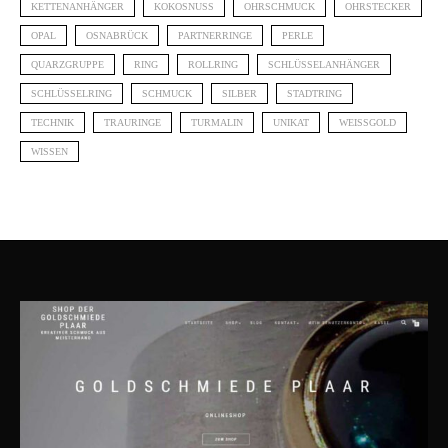
KETTENANHÄNGER
KOKOSNUSS
OHRSCHMUCK
OHRSTECKER
OPAL
OSNABRÜCK
PARTNERRINGE
PERLE
QUARZGRUPPE
RING
ROLLRING
SCHLÜSSELANHÄNGER
SCHLÜSSELRING
SCHMUCK
SILBER
STADTRING
TECHNIK
TRAURINGE
TURMALIN
UNIKAT
WEISSGOLD
WISSEN