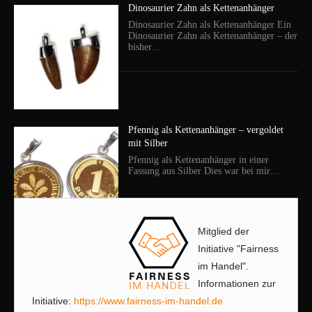
Dinosaurier Zahn als Kettenanhänger
Dinosaurier Zahn als Kettenanhänger Ein
Dinosaurier Zahn als Kettenanhänger – der
bisher…
Pfennig als Kettenanhänger – vergoldet
mit Silber
Pfennig als Kettenanhänger in einer
Fassung aus Silber Dies war bei mir…
Mitglied der
Initiative "Fairness
im Handel".
Informationen zur
Initiative:
https://www.fairness-im-handel.de