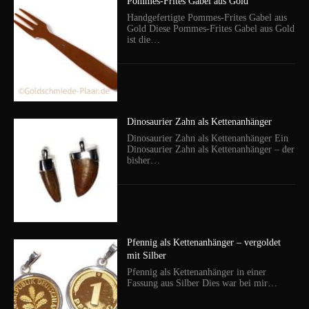
Pommes-Frites Gabel aus Gold
Handgefertigte Pommes-Frites Gabel aus
Gold Diese Pommes-Frites Gabel aus Gold
ist die…
Dinosaurier Zahn als Kettenanhänger
Dinosaurier Zahn als Kettenanhänger Ein
Dinosaurier Zahn als Kettenanhänger – der
bisher…
Pfennig als Kettenanhänger – vergoldet
mit Silber
Pfennig als Kettenanhänger in einer
Fassung aus Silber Dies war bei mir…