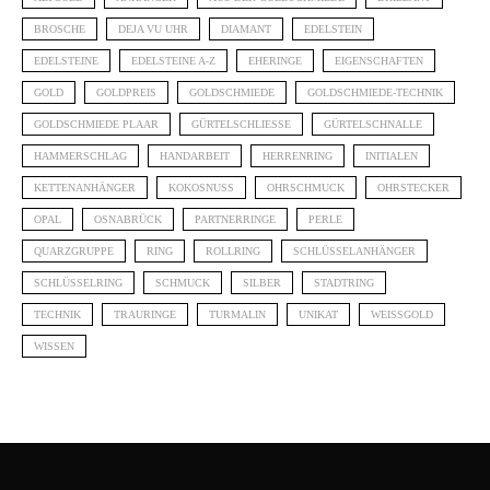
BROSCHE
DEJA VU UHR
DIAMANT
EDELSTEIN
EDELSTEINE
EDELSTEINE A-Z
EHERINGE
EIGENSCHAFTEN
GOLD
GOLDPREIS
GOLDSCHMIEDE
GOLDSCHMIEDE-TECHNIK
GOLDSCHMIEDE PLAAR
GÜRTELSCHLIESSE
GÜRTELSCHNALLE
HAMMERSCHLAG
HANDARBEIT
HERRENRING
INITIALEN
KETTENANHÄNGER
KOKOSNUSS
OHRSCHMUCK
OHRSTECKER
OPAL
OSNABRÜCK
PARTNERRINGE
PERLE
QUARZGRUPPE
RING
ROLLRING
SCHLÜSSELANHÄNGER
SCHLÜSSELRING
SCHMUCK
SILBER
STADTRING
TECHNIK
TRAURINGE
TURMALIN
UNIKAT
WEISSGOLD
WISSEN