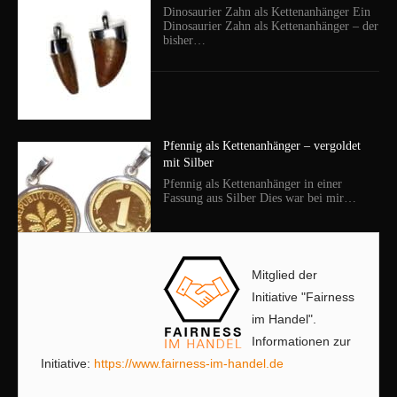
Dinosaurier Zahn als Kettenanhänger Ein
Dinosaurier Zahn als Kettenanhänger – der
bisher…
Pfennig als Kettenanhänger – vergoldet
mit Silber
Pfennig als Kettenanhänger in einer
Fassung aus Silber Dies war bei mir…
Mitglied der
Initiative "Fairness
im Handel".
Informationen zur
Initiative:
https://www.fairness-im-handel.de