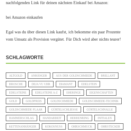
nachfolgenden Link für deinen nächsten Einkauf bei Amazon:
bei Amazon einkaufen
Egal was du über diesen Link kaufst, ich bekomme ein paar Prozente
vom Umsatz als Provision vergütet. Für Dich wird aber nichts teurer!
SCHLAGWORTE
ALTGOLD
ANHÄNGER
AUS DER GOLDSCHMIEDE
BRILLANT
BROSCHE
DEJA VU UHR
DIAMANT
EDELSTEIN
EDELSTEINE
EDELSTEINE A-Z
EHERINGE
EIGENSCHAFTEN
GOLD
GOLDPREIS
GOLDSCHMIEDE
GOLDSCHMIEDE-TECHNIK
GOLDSCHMIEDE PLAAR
GÜRTELSCHLIESSE
GÜRTELSCHNALLE
HAMMERSCHLAG
HANDARBEIT
HERRENRING
INITIALEN
KETTENANHÄNGER
KOKOSNUSS
OHRSCHMUCK
OHRSTECKER