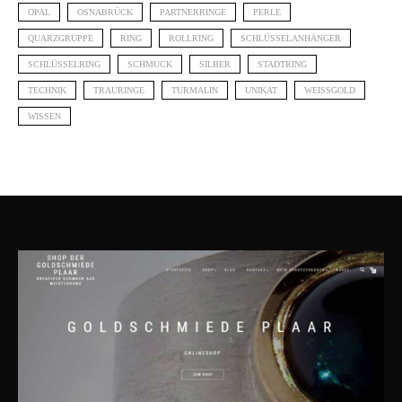
OPAL
OSNABRÜCK
PARTNERRINGE
PERLE
QUARZGRUPPE
RING
ROLLRING
SCHLÜSSELANHÄNGER
SCHLÜSSELRING
SCHMUCK
SILBER
STADTRING
TECHNIK
TRAURINGE
TURMALIN
UNIKAT
WEISSGOLD
WISSEN