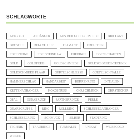
SCHLAGWORTE
ALTGOLD
ANHÄNGER
AUS DER GOLDSCHMIEDE
BRILLANT
BROSCHE
DEJA VU UHR
DIAMANT
EDELSTEIN
EDELSTEINE
EDELSTEINE A-Z
EHERINGE
EIGENSCHAFTEN
GOLD
GOLDPREIS
GOLDSCHMIEDE
GOLDSCHMIEDE-TECHNIK
GOLDSCHMIEDE PLAAR
GÜRTELSCHLIESSE
GÜRTELSCHNALLE
HAMMERSCHLAG
HANDARBEIT
HERRENRING
INITIALEN
KETTENANHÄNGER
KOKOSNUSS
OHRSCHMUCK
OHRSTECKER
OPAL
OSNABRÜCK
PARTNERRINGE
PERLE
QUARZGRUPPE
RING
ROLLRING
SCHLÜSSELANHÄNGER
SCHLÜSSELRING
SCHMUCK
SILBER
STADTRING
TECHNIK
TRAURINGE
TURMALIN
UNIKAT
WEISSGOLD
WISSEN