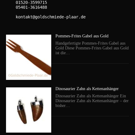
    01520-3599715

    05401-3616488

    kontakt@goldschmiede-plaar.de

Pommes-Frites Gabel aus Gold
Handgefertigte Pommes-Frites Gabel aus
Gold Diese Pommes-Frites Gabel aus Gold
ist die…
Dinosaurier Zahn als Kettenanhänger
Dinosaurier Zahn als Kettenanhänger Ein
Dinosaurier Zahn als Kettenanhänger – der
bisher…