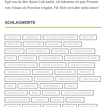
Egal was du über diesen Link kaufst, ich bekomme ein paar Prozente
vom Umsatz als Provision vergütet. Für Dich wird aber nichts teurer!
SCHLAGWORTE
ALTGOLD
ANHÄNGER
AUS DER GOLDSCHMIEDE
BRILLANT
BROSCHE
DEJA VU UHR
DIAMANT
EDELSTEIN
EDELSTEINE
EDELSTEINE A-Z
EHERINGE
EIGENSCHAFTEN
GOLD
GOLDPREIS
GOLDSCHMIEDE
GOLDSCHMIEDE-TECHNIK
GOLDSCHMIEDE PLAAR
GÜRTELSCHLIESSE
GÜRTELSCHNALLE
HAMMERSCHLAG
HANDARBEIT
HERRENRING
INITIALEN
KETTENANHÄNGER
KOKOSNUSS
OHRSCHMUCK
OHRSTECKER
OPAL
OSNABRÜCK
PARTNERRINGE
PERLE
QUARZGRUPPE
RING
ROLLRING
SCHLÜSSELANHÄNGER
SCHLÜSSELRING
SCHMUCK
SILBER
STADTRING
TECHNIK
TRAURINGE
TURMALIN
UNIKAT
WEISSGOLD