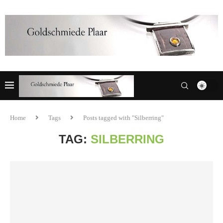
Home
Tags
Posts tagged with "Silberring"
TAG:
SILBERRING