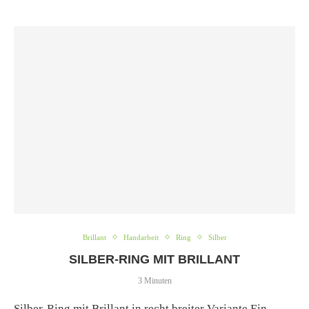
Brillant
Handarbeit
Ring
Silber
SILBER-RING MIT BRILLANT
3 Minuten
Silber-Ring mit Brillant in recht breiter Variante Ein