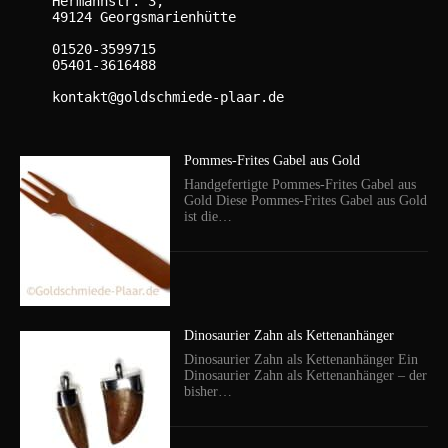
    Hermannstr. 3,

    49124 Georgsmarienhütte

    01520-3599715

    05401-3616488

    kontakt@goldschmiede-plaar.de

Pommes-Frites Gabel aus Gold
Handgefertigte Pommes-Frites Gabel aus
Gold Diese Pommes-Frites Gabel aus Gold
ist die…
Dinosaurier Zahn als Kettenanhänger
Dinosaurier Zahn als Kettenanhänger Ein
Dinosaurier Zahn als Kettenanhänger – der
bisher…