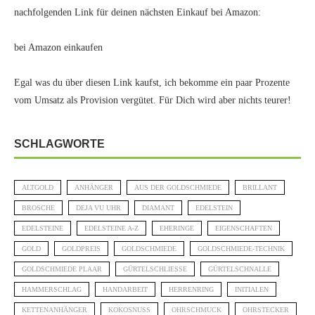
nachfolgenden Link für deinen nächsten Einkauf bei Amazon:
bei Amazon einkaufen
Egal was du über diesen Link kaufst, ich bekomme ein paar Prozente
vom Umsatz als Provision vergütet. Für Dich wird aber nichts teurer!
SCHLAGWORTE
ALTGOLD
ANHÄNGER
AUS DER GOLDSCHMIEDE
BRILLANT
BROSCHE
DEJA VU UHR
DIAMANT
EDELSTEIN
EDELSTEINE
EDELSTEINE A-Z
EHERINGE
EIGENSCHAFTEN
GOLD
GOLDPREIS
GOLDSCHMIEDE
GOLDSCHMIEDE-TECHNIK
GOLDSCHMIEDE PLAAR
GÜRTELSCHLIESSE
GÜRTELSCHNALLE
HAMMERSCHLAG
HANDARBEIT
HERRENRING
INITIALEN
KETTENANHÄNGER
KOKOSNUSS
OHRSCHMUCK
OHRSTECKER