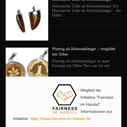
Dinosaurier Zahn als Kettenanhänger Ein
Dinosaurier Zahn als Kettenanhänger – der
bisher…
Pfennig als Kettenanhänger – vergoldet
mit Silber
Pfennig als Kettenanhänger in einer
Fassung aus Silber Dies war bei mir…
Mitglied der
Initiative "Fairness
im Handel".
Informationen zur
Initiative:
https://www.fairness-im-handel.de