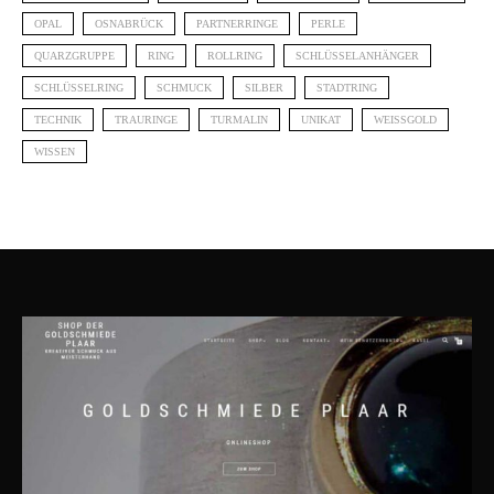
OPAL
OSNABRÜCK
PARTNERRINGE
PERLE
QUARZGRUPPE
RING
ROLLRING
SCHLÜSSELANHÄNGER
SCHLÜSSELRING
SCHMUCK
SILBER
STADTRING
TECHNIK
TRAURINGE
TURMALIN
UNIKAT
WEISSGOLD
WISSEN