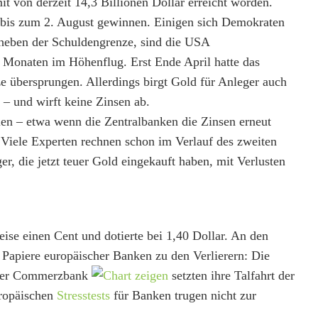
t von derzeit 14,3 Billionen Dollar erreicht worden.
 bis zum 2. August gewinnen. Einigen sich Demokraten
nheben der Schuldengrenze, sind die USA
t Monaten im Höhenflug. Erst Ende April hatte das
e übersprungen. Allerdings birgt Gold für Anleger auch
 – und wirft keine Zinsen ab.
len – etwa wenn die Zentralbanken die Zinsen erneut
. Viele Experten rechnen schon im Verlauf des zweiten
r, die jetzt teuer Gold eingekauft haben, mit Verlusten
ise einen Cent und dotierte bei 1,40 Dollar. An den
Papiere europäischer Banken zu den Verlierern: Die
er Commerzbank
setzten ihre Talfahrt der
ropäischen
Stresstests
für Banken trugen nicht zur