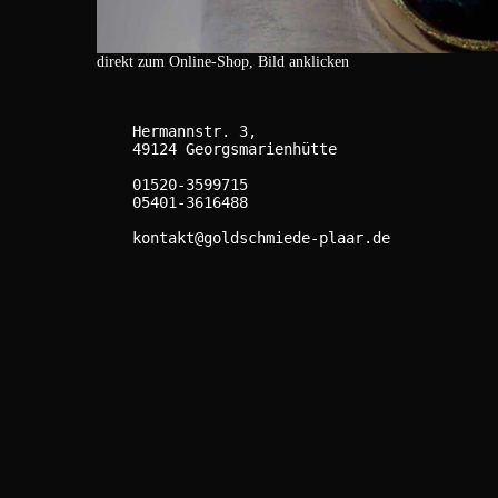
direkt zum Online-Shop, Bild anklicken
    Hermannstr. 3,

    49124 Georgsmarienhütte

    01520-3599715

    05401-3616488

    kontakt@goldschmiede-plaar.de
