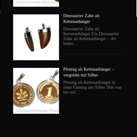
Dinosaurier Zahn als
Kettenanhänger
Dinosaurier Zahn als
Kettenanhänger Ein Dinosaurier
Zahn als Kettenanhänger – der
bisher…
Pfennig als Kettenanhänger –
vergoldet mit Silber
Pfennig als Kettenanhänger in
einer Fassung aus Silber Dies war
bei mir…