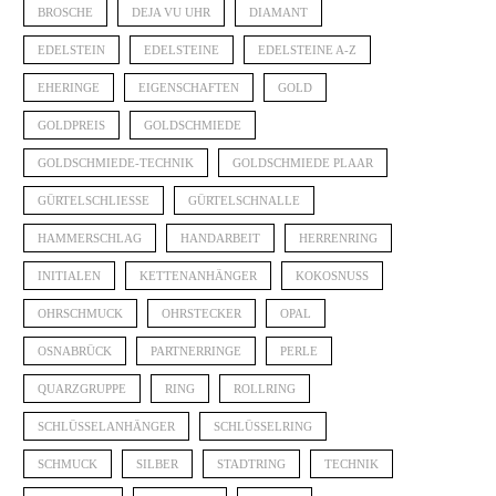
BROSCHE
DEJA VU UHR
DIAMANT
EDELSTEIN
EDELSTEINE
EDELSTEINE A-Z
EHERINGE
EIGENSCHAFTEN
GOLD
GOLDPREIS
GOLDSCHMIEDE
GOLDSCHMIEDE-TECHNIK
GOLDSCHMIEDE PLAAR
GÜRTELSCHLIESSE
GÜRTELSCHNALLE
HAMMERSCHLAG
HANDARBEIT
HERRENRING
INITIALEN
KETTENANHÄNGER
KOKOSNUSS
OHRSCHMUCK
OHRSTECKER
OPAL
OSNABRÜCK
PARTNERRINGE
PERLE
QUARZGRUPPE
RING
ROLLRING
SCHLÜSSELANHÄNGER
SCHLÜSSELRING
SCHMUCK
SILBER
STADTRING
TECHNIK