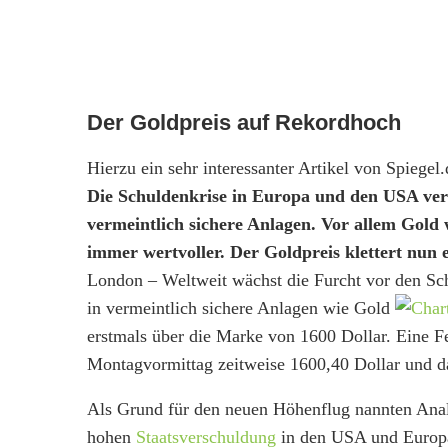
Allgemein
Gold
Schuldenangst treibt Goldprei
von
Jörg Plaar
916
Ansichten
4 Minuten
Der Goldpreis auf Rekordhoch
Hierzu ein sehr interessanter Artikel von Spiegel.
Die Schuldenkrise in Europa und den USA verun
vermeintlich sichere Anlagen. Vor allem Gold
immer wertvoller. Der Goldpreis klettert nun 
London – Weltweit wächst die Furcht vor den Sch
in vermeintlich sichere Anlagen wie Gold
erstmals über die Marke von 1600 Dollar. Eine 
Montagvormittag zeitweise 1600,40 Dollar und da
Als Grund für den neuen Höhenflug nannten Ana
hohen
Staatsverschuldung
in den USA und Europa.