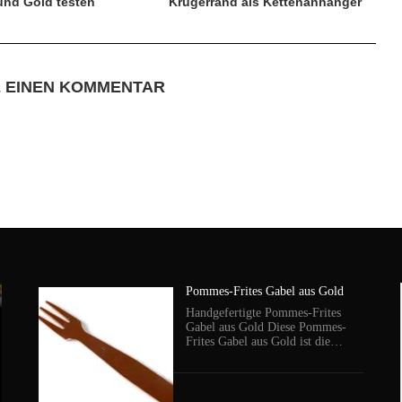
 und Gold testen
Krügerrand als Kettenanhänger
E EINEN KOMMENTAR
Pommes-Frites Gabel aus Gold
Handgefertigte Pommes-Frites
Gabel aus Gold Diese Pommes-
Frites Gabel aus Gold ist die…