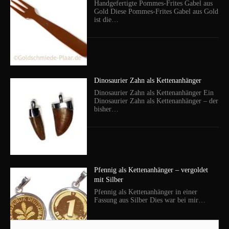
Handgefertigte Pommes-Frites Gabel aus
Gold Diese Pommes-Frites Gabel aus Gold
ist die…
Dinosaurier Zahn als Kettenanhänger
Dinosaurier Zahn als Kettenanhänger Ein
Dinosaurier Zahn als Kettenanhänger – der
bisher…
Pfennig als Kettenanhänger – vergoldet
mit Silber
Pfennig als Kettenanhänger in einer
Fassung aus Silber Dies war bei mir…