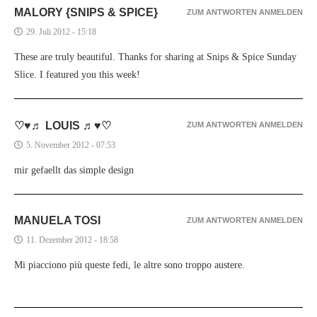
MALORY {SNIPS & SPICE}
ZUM ANTWORTEN ANMELDEN
29. Juli 2012 - 15:18
These are truly beautiful. Thanks for sharing at Snips & Spice Sunday
Slice. I featured you this week!
♡♥♬ LOUIS ♬♥♡
ZUM ANTWORTEN ANMELDEN
5. November 2012 - 07:53
mir gefaellt das simple design
MANUELA TOSI
ZUM ANTWORTEN ANMELDEN
11. Dezember 2012 - 18:58
Mi piacciono più queste fedi, le altre sono troppo austere.