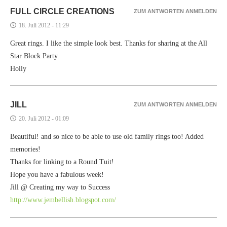
FULL CIRCLE CREATIONS
ZUM ANTWORTEN ANMELDEN
18. Juli 2012 - 11:29
Great rings. I like the simple look best. Thanks for sharing at the All
Star Block Party.
Holly
JILL
ZUM ANTWORTEN ANMELDEN
20. Juli 2012 - 01:09
Beautiful! and so nice to be able to use old family rings too! Added
memories!
Thanks for linking to a Round Tuit!
Hope you have a fabulous week!
Jill @ Creating my way to Success
http://www.jembellish.blogspot.com/