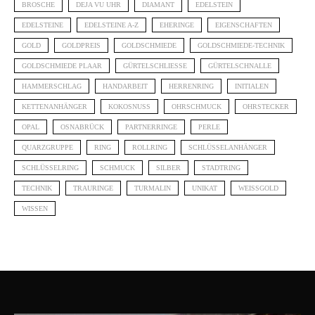
BROSCHE
DEJA VU UHR
DIAMANT
EDELSTEIN
EDELSTEINE
EDELSTEINE A-Z
EHERINGE
EIGENSCHAFTEN
GOLD
GOLDPREIS
GOLDSCHMIEDE
GOLDSCHMIEDE-TECHNIK
GOLDSCHMIEDE PLAAR
GÜRTELSCHLIESSE
GÜRTELSCHNALLE
HAMMERSCHLAG
HANDARBEIT
HERRENRING
INITIALEN
KETTENANHÄNGER
KOKOSNUSS
OHRSCHMUCK
OHRSTECKER
OPAL
OSNABRÜCK
PARTNERRINGE
PERLE
QUARZGRUPPE
RING
ROLLRING
SCHLÜSSELANHÄNGER
SCHLÜSSELRING
SCHMUCK
SILBER
STADTRING
TECHNIK
TRAURINGE
TURMALIN
UNIKAT
WEISSGOLD
WISSEN