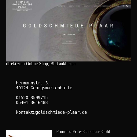
direkt zum Online-Shop, Bild anklicken
    Hermannstr. 3,

    49124 Georgsmarienhütte

    01520-3599715

    05401-3616488

    kontakt@goldschmiede-plaar.de

Pommes-Frites Gabel aus Gold