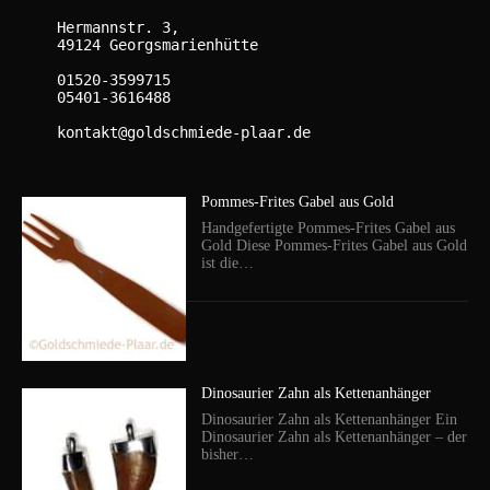
    Hermannstr. 3,

    49124 Georgsmarienhütte

    01520-3599715

    05401-3616488

    kontakt@goldschmiede-plaar.de

Pommes-Frites Gabel aus Gold
Handgefertigte Pommes-Frites Gabel aus
Gold Diese Pommes-Frites Gabel aus Gold
ist die…
Dinosaurier Zahn als Kettenanhänger
Dinosaurier Zahn als Kettenanhänger Ein
Dinosaurier Zahn als Kettenanhänger – der
bisher…