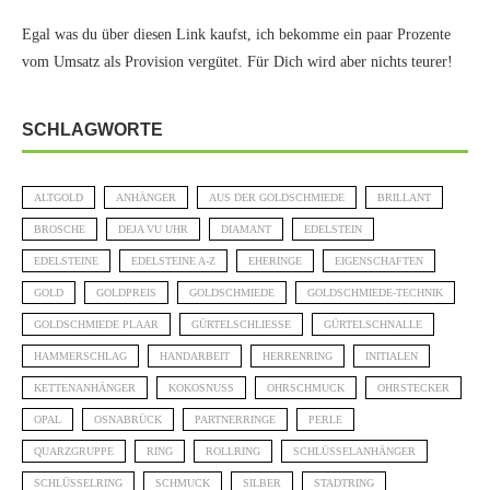
Egal was du über diesen Link kaufst, ich bekomme ein paar Prozente
vom Umsatz als Provision vergütet. Für Dich wird aber nichts teurer!
SCHLAGWORTE
ALTGOLD
ANHÄNGER
AUS DER GOLDSCHMIEDE
BRILLANT
BROSCHE
DEJA VU UHR
DIAMANT
EDELSTEIN
EDELSTEINE
EDELSTEINE A-Z
EHERINGE
EIGENSCHAFTEN
GOLD
GOLDPREIS
GOLDSCHMIEDE
GOLDSCHMIEDE-TECHNIK
GOLDSCHMIEDE PLAAR
GÜRTELSCHLIESSE
GÜRTELSCHNALLE
HAMMERSCHLAG
HANDARBEIT
HERRENRING
INITIALEN
KETTENANHÄNGER
KOKOSNUSS
OHRSCHMUCK
OHRSTECKER
OPAL
OSNABRÜCK
PARTNERRINGE
PERLE
QUARZGRUPPE
RING
ROLLRING
SCHLÜSSELANHÄNGER
SCHLÜSSELRING
SCHMUCK
SILBER
STADTRING