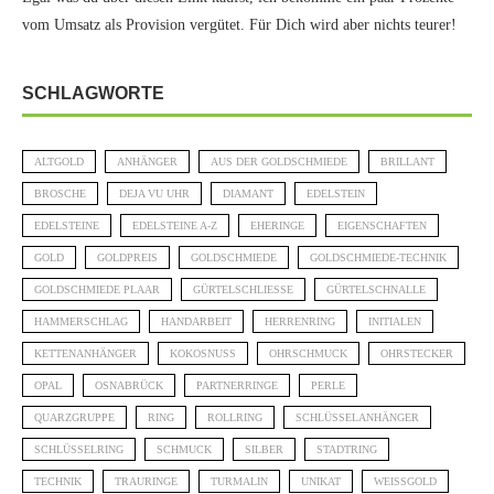
vom Umsatz als Provision vergütet. Für Dich wird aber nichts teurer!
SCHLAGWORTE
ALTGOLD
ANHÄNGER
AUS DER GOLDSCHMIEDE
BRILLANT
BROSCHE
DEJA VU UHR
DIAMANT
EDELSTEIN
EDELSTEINE
EDELSTEINE A-Z
EHERINGE
EIGENSCHAFTEN
GOLD
GOLDPREIS
GOLDSCHMIEDE
GOLDSCHMIEDE-TECHNIK
GOLDSCHMIEDE PLAAR
GÜRTELSCHLIESSE
GÜRTELSCHNALLE
HAMMERSCHLAG
HANDARBEIT
HERRENRING
INITIALEN
KETTENANHÄNGER
KOKOSNUSS
OHRSCHMUCK
OHRSTECKER
OPAL
OSNABRÜCK
PARTNERRINGE
PERLE
QUARZGRUPPE
RING
ROLLRING
SCHLÜSSELANHÄNGER
SCHLÜSSELRING
SCHMUCK
SILBER
STADTRING
TECHNIK
TRAURINGE
TURMALIN
UNIKAT
WEISSGOLD