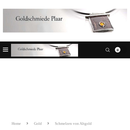
Home
Gold
Schmelzen von Altgold