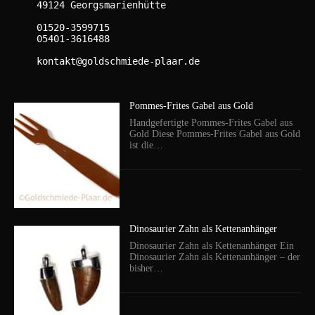
    49124 Georgsmarienhütte

    01520-3599715

    05401-3616488

    kontakt@goldschmiede-plaar.de

Pommes-Frites Gabel aus Gold
Handgefertigte Pommes-Frites Gabel aus
Gold Diese Pommes-Frites Gabel aus Gold
ist die…
Dinosaurier Zahn als Kettenanhänger
Dinosaurier Zahn als Kettenanhänger Ein
Dinosaurier Zahn als Kettenanhänger – der
bisher…