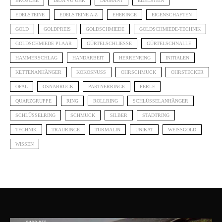
BROSCHE
DEJA VU UHR
DIAMANT
EDELSTEIN
EDELSTEINE
EDELSTEINE A-Z
EHERINGE
EIGENSCHAFTEN
GOLD
GOLDPREIS
GOLDSCHMIEDE
GOLDSCHMIEDE-TECHNIK
GOLDSCHMIEDE PLAAR
GÜRTELSCHLIESSE
GÜRTELSCHNALLE
HAMMERSCHLAG
HANDARBEIT
HERRENRING
INITIALEN
KETTENANHÄNGER
KOKOSNUSS
OHRSCHMUCK
OHRSTECKER
OPAL
OSNABRÜCK
PARTNERRINGE
PERLE
QUARZGRUPPE
RING
ROLLRING
SCHLÜSSELANHÄNGER
SCHLÜSSELRING
SCHMUCK
SILBER
STADTRING
TECHNIK
TRAURINGE
TURMALIN
UNIKAT
WEISSGOLD
WISSEN