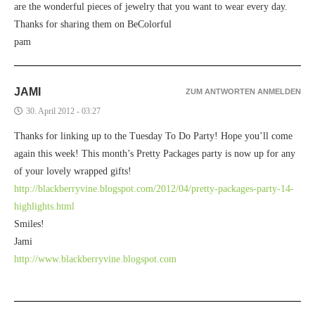
are the wonderful pieces of jewelry that you want to wear every day.
Thanks for sharing them on BeColorful
pam
JAMI
ZUM ANTWORTEN ANMELDEN
30. April 2012 - 03:27
Thanks for linking up to the Tuesday To Do Party! Hope you’ll come
again this week! This month’s Pretty Packages party is now up for any
of your lovely wrapped gifts!
http://blackberryvine.blogspot.com/2012/04/pretty-packages-party-14-
highlights.html
Smiles!
Jami
http://www.blackberryvine.blogspot.com