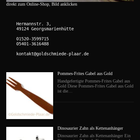
direkt zum Online-Shop, Bild anklicken
    Hermannstr. 3,

    49124 Georgsmarienhütte

    01520-3599715

    05401-3616488

    kontakt@goldschmiede-plaar.de

Pommes-Frites Gabel aus Gold
Handgefertigte Pommes-Frites Gabel aus
Gold Diese Pommes-Frites Gabel aus Gold
ist die…
Dinosaurier Zahn als Kettenanhänger
Dinosaurier Zahn als Kettenanhänger Ein