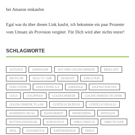
bei Amazon einkaufen
Egal was du über diesen Link kaufst, ich bekomme ein paar Prozente
vom Umsatz als Provision vergütet. Für Dich wird aber nichts teurer!
SCHLAGWORTE
ALTGOLD
ANHÄNGER
AUS DER GOLDSCHMIEDE
BRILLANT
BROSCHE
DEJA VU UHR
DIAMANT
EDELSTEIN
EDELSTEINE
EDELSTEINE A-Z
EHERINGE
EIGENSCHAFTEN
GOLD
GOLDPREIS
GOLDSCHMIEDE
GOLDSCHMIEDE-TECHNIK
GOLDSCHMIEDE PLAAR
GÜRTELSCHLIESSE
GÜRTELSCHNALLE
HAMMERSCHLAG
HANDARBEIT
HERRENRING
INITIALEN
KETTENANHÄNGER
KOKOSNUSS
OHRSCHMUCK
OHRSTECKER
OPAL
OSNABRÜCK
PARTNERRINGE
PERLE