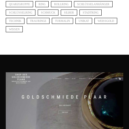
QUARZGRUPPE
RING
ROLLRING
SCHLÜSSELANHÄNGER
SCHLÜSSELRING
SCHMUCK
SILBER
STADTRING
TECHNIK
TRAURINGE
TURMALIN
UNIKAT
WEISSGOLD
WISSEN