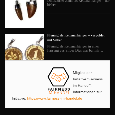
Dinosaurier Zahn als Kettenanhänger – der
bisher…
Pfennig als Kettenanhänger – vergoldet
mit Silber
Pfennig als Kettenanhänger in einer
Fassung aus Silber Dies war bei mir…
Mitglied der
Initiative "Fairness
im Handel".
Informationen zur
Initiative:
https://www.fairness-im-handel.de