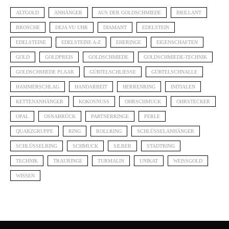
ALTGOLD
ANHÄNGER
AUS DER GOLDSCHMIEDE
BRILLANT
BROSCHE
DEJA VU UHR
DIAMANT
EDELSTEIN
EDELSTEINE
EDELSTEINE A-Z
EHERINGE
EIGENSCHAFTEN
GOLD
GOLDPREIS
GOLDSCHMIEDE
GOLDSCHMIEDE-TECHNIK
GOLDSCHMIEDE PLAAR
GÜRTELSCHLIESSE
GÜRTELSCHNALLE
HAMMERSCHLAG
HANDARBEIT
HERRENRING
INITIALEN
KETTENANHÄNGER
KOKOSNUSS
OHRSCHMUCK
OHRSTECKER
OPAL
OSNABRÜCK
PARTNERRINGE
PERLE
QUARZGRUPPE
RING
ROLLRING
SCHLÜSSELANHÄNGER
SCHLÜSSELRING
SCHMUCK
SILBER
STADTRING
TECHNIK
TRAURINGE
TURMALIN
UNIKAT
WEISSGOLD
WISSEN